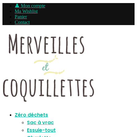
👤 Mon compte
Ma Wishlist
Panier
Contact
Zéro déchets
Sac à vrac
Essuie-tout