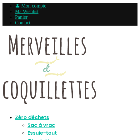
👤 Mon compte
Ma Wishlist
Panier
Contact
Zéro déchets
Sac à vrac
Essuie-tout