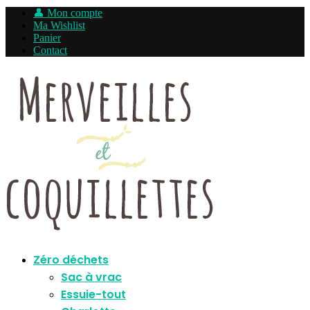
👤 Mon compte
Ma Wishlist
Panier
Contact
Zéro déchets
Sac à vrac
Essuie-tout