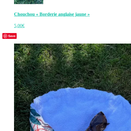
Chouchou « Borderie anglaise jaune »
5,00
€
Save