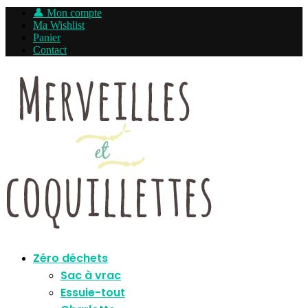
👤 Mon compte
Ma Wishlist
Panier
Contact
Zéro déchets
Sac à vrac
Essuie-tout