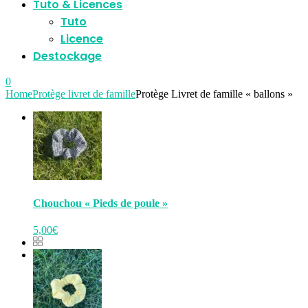
Tuto & Licences
Tuto
Licence
Destockage
0
Home
Protège livret de famille
Protège Livret de famille « ballons »
Chouchou « Pieds de poule »
5,00
€