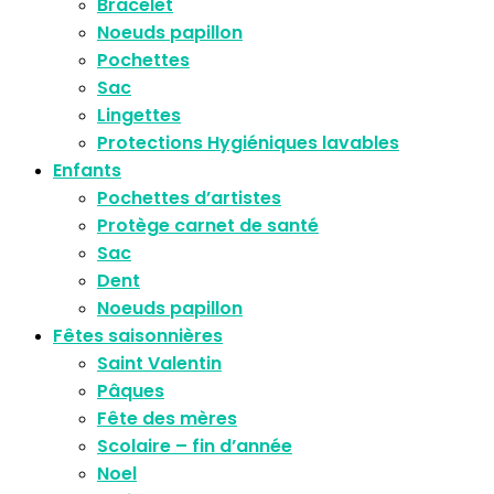
Bracelet
Noeuds papillon
Pochettes
Sac
Lingettes
Protections Hygiéniques lavables
Enfants
Pochettes d’artistes
Protège carnet de santé
Sac
Dent
Noeuds papillon
Fêtes saisonnières
Saint Valentin
Pâques
Fête des mères
Scolaire – fin d’année
Noel