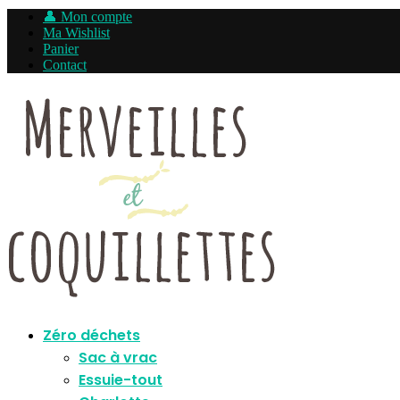
👤 Mon compte
Ma Wishlist
Panier
Contact
Zéro déchets
Sac à vrac
Essuie-tout