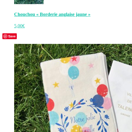
Chouchou « Borderie anglaise jaune »
5,00
€
Save