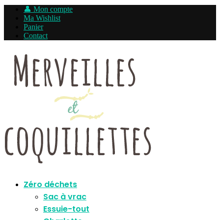
👤 Mon compte
Ma Wishlist
Panier
Contact
Zéro déchets
Sac à vrac
Essuie-tout