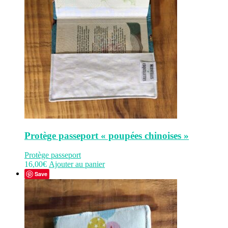
Protège passeport « poupées chinoises »
Protège passeport
16,00
€
Ajouter au panier
Save