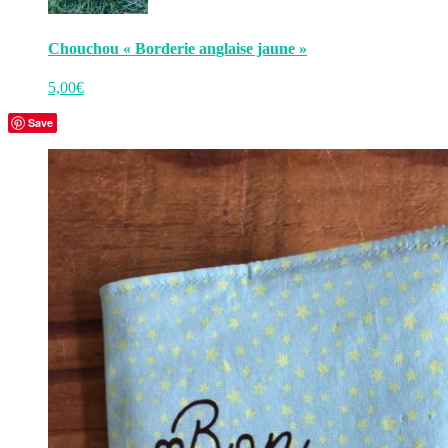
Chouchou « Borderie anglaise jaune »
5,00
€
Save