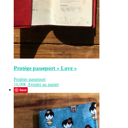
Protège passeport « Love »
Protège passeport
16,00
€
Ajouter au panier
Save