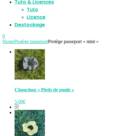
Tuto & Licences
Tuto
Licence
Destockage
0
Home
Protège passeport
Protège passeport « mint »
Chouchou « Pieds de poule »
5,00
€