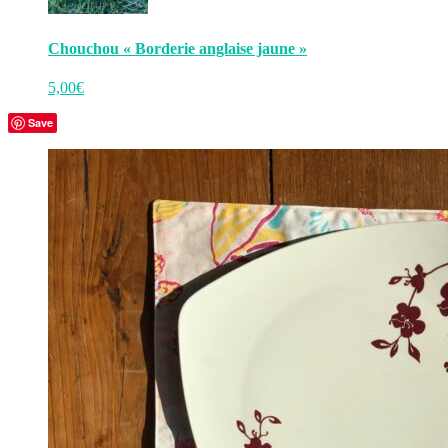
Chouchou « Borderie anglaise jaune »
5,00
€
Save