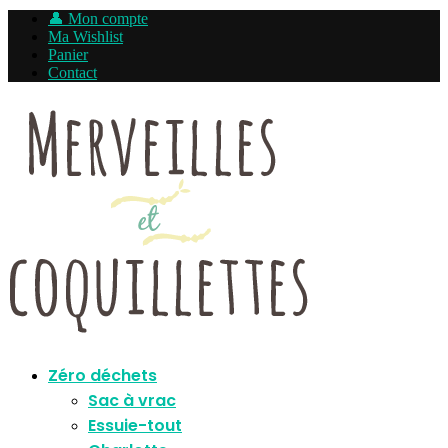
👤 Mon compte
Ma Wishlist
Panier
Contact
Zéro déchets
Sac à vrac
Essuie-tout