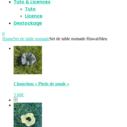
Tuto & Licences
Tuto
Licence
Destockage
0
Home
Set de table nomade
Set de table nomade Hawai/bleu
Chouchou « Pieds de poule »
5,00
€