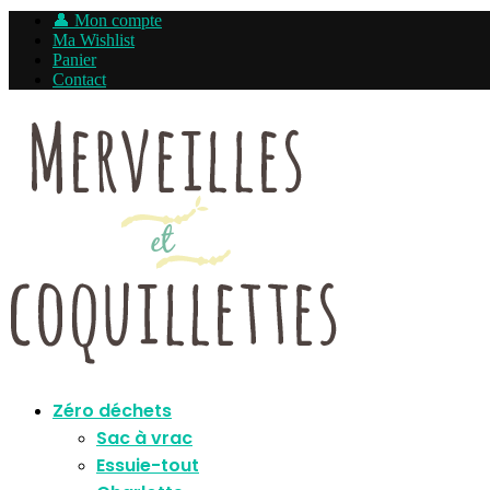
👤 Mon compte
Ma Wishlist
Panier
Contact
Zéro déchets
Sac à vrac
Essuie-tout