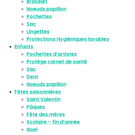
Bracelet
Noeuds papillon
Pochettes
Sac
Lingettes
Protections Hygiéniques lavables
Enfants
Pochettes d’artistes
Protège carnet de santé
Sac
Dent
Noeuds papillon
Fêtes saisonnières
Saint Valentin
Pâques
Fête des mères
Scolaire – fin d’année
Noel