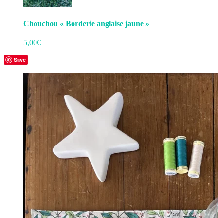
Chouchou « Borderie anglaise jaune »
5,00
€
Save