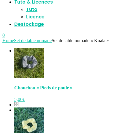
Tuto & Licences
Tuto
Licence
Destockage
0
Home
Set de table nomade
Set de table nomade « Koala »
Chouchou « Pieds de poule »
5,00
€